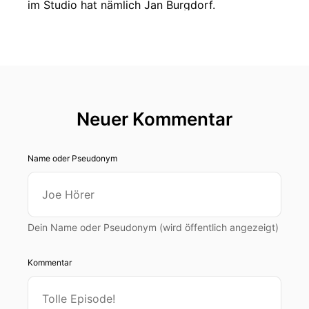
im Studio hat nämlich Jan Burgdorf.
00:00:24: hallo!
00:00:25: Es ist jedes mal so schön wie du mich
für mich geschmeichelt.
00:00:30: Jan,
Neuer Kommentar
00:00:31: seines
Name oder Pseudonym
00:00:31: Zeichen ist der Technik Resonator bei
der Verkehrsrutscher und beim Tracker.
00:00:36: Und Jan du hast uns doch mal wieder
Dein Name oder Pseudonym (wird öffentlich angezeigt)
was richtig Schönes mitgebracht und sogar
einen neuen Namen, der mir überhaupt nichts
Kommentar
gesagt hat zumindest?
00:00:42: Ja stimmt also muss ich tatsächlich