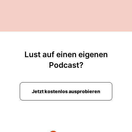
chinesischen Hersteller, der sein Sitz in
Changsha hat.
00:01:47: Schau mal gehört.
00:01:48: Nein?!
00:01:49: Kleines Provinzen ist mit zehn
Lust auf einen eigenen
Millionen Einwohnern.
Podcast?
00:01:52: Also eine riesen Stadt.
00:01:53: für chinesische Verhältnisse
wahrscheinlich so mittel, ich weiß es nicht
Jetzt kostenlos ausprobieren
genau.
00:01:56: Ist ja auch jetzt hier erstmal egal.
00:01:58: und die haben ursprünglich mal
tatsächlich mit der Produktion von