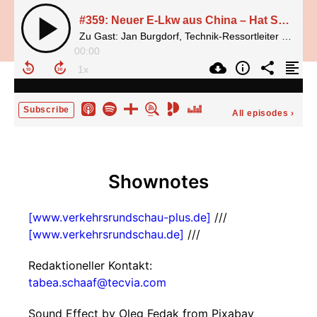
#359: Neuer E‑Lkw aus China – Hat Sany eine Chance in Europa?
Zu Gast: Jan Burgdorf, Technik-Ressortleiter bei der VerkehrsRundschau
00:00
Subscribe
All episodes
›
Shownotes
[www.verkehrsrundschau-plus.de]
///
[www.verkehrsrundschau.de]
///
Redaktioneller Kontakt:
tabea.schaaf@tecvia.com
Sound Effect by Oleg Fedak from Pixabay