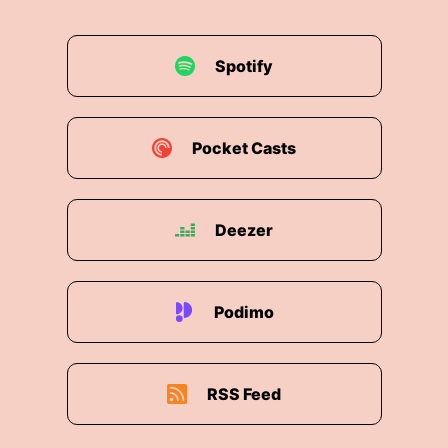
00:01:28: Nee, das ist
00:01:29: für dich nicht.
Spotify
00:01:29: Ganz schlecht.
Pocket Casts
00:01:30: Ich hab
00:01:30: einen Parat...
Deezer
00:01:33: Gut sind sie nicht zu Hause.
00:01:34: Egal.
Podimo
00:01:35: Nebenbei ich habe auch keine
Betontpumper aber gut.
RSS Feed
00:01:39: Jetzt mal im Ernst.
00:01:40: Also Bassani handelt sich um einen