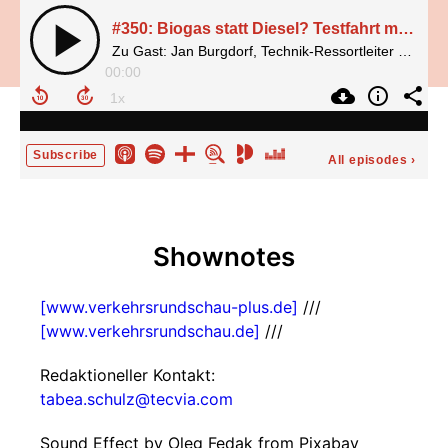
#350: Biogas statt Diesel? Testfahrt mit dem Volvo FH Aero 500 LNG
Zu Gast: Jan Burgdorf, Technik-Ressortleiter der Verkehrsrundschau
00:00
Subscribe
All episodes
›
Shownotes
[www.verkehrsrundschau-plus.de]
///
[www.verkehrsrundschau.de]
///
Redaktioneller Kontakt:
tabea.schulz@tecvia.com
Sound Effect by Oleg Fedak from Pixabay